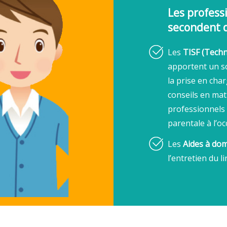
Les profess
secondent d
Les
TISF (Techni
apportent un so
la prise en cha
conseils en mati
professionnels
parentale à l’oc
Les
Aides à dom
l’entretien du l